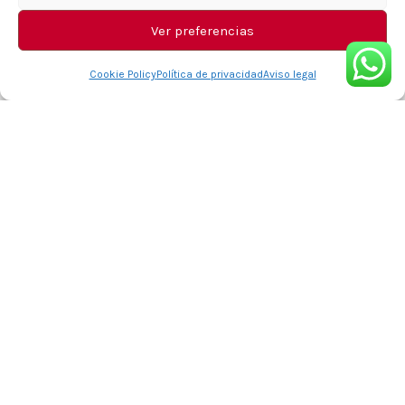
Ver preferencias
Cookie Policy
Política de privacidad
Aviso legal
Bienvenido a Zaliza Marketing
Somos más que una agencia de marketing digital
en Málaga. Aquí, combinamos la pasión por la
creatividad y la innovación con una sólida
experiencia en estrategias digitales para potenciar
el éxito de tu negocio.
Desde 2022, hemos estado comprometidos en
ofrecer soluciones integrales que elevan tu
presencia en línea y te ayudan a destacar en un