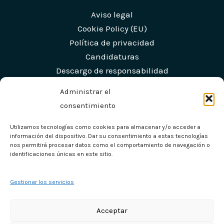
Aviso legal
Cookie Policy (EU)
Política de privacidad
Candidaturas
Descargo de responsabilidad
Términos y condiciones
Administrar el
consentimiento
Contacto
Utilizamos tecnologías como cookies para almacenar y/o acceder a
información del dispositivo. Dar su consentimiento a estas tecnologías
nos permitirá procesar datos como el comportamiento de navegación o
Calle Limonar, 14, Alhaurín de la Torre, Málaga
identificaciones únicas en este sitio.
Info@zaliza.es
+34 672 92 25 98
Gestionar los servicios
Acceptar