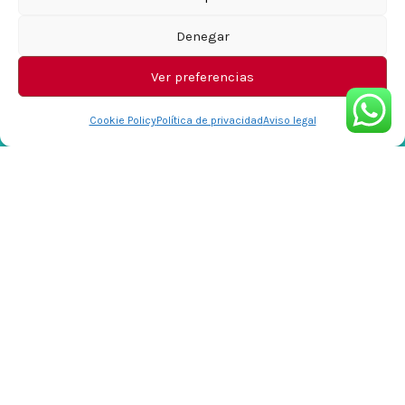
Denegar
Ver preferencias
Cookie Policy
Política de privacidad
Aviso legal
Hosting gestionado por Zaliza
Alojamos tu web en servidores cloud premium. Precios
claros y sin sorpresas.
Registro de dominio
Te ayudamos a elegir el mejor nombre y lo