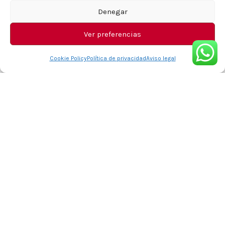
Denegar
Ver preferencias
Cookie Policy
Política de privacidad
Aviso legal
Quiero ser del equipo
PROFESIONALES
Quiero ser punto Z
PUNTOS Z